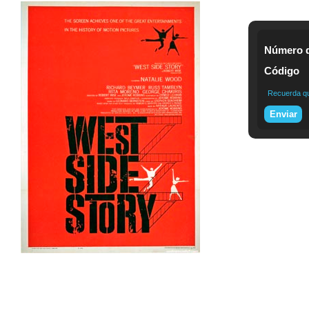
Número d
Código
Recuerda que