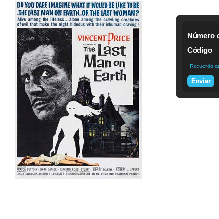
Número d
Código
Recuerda que