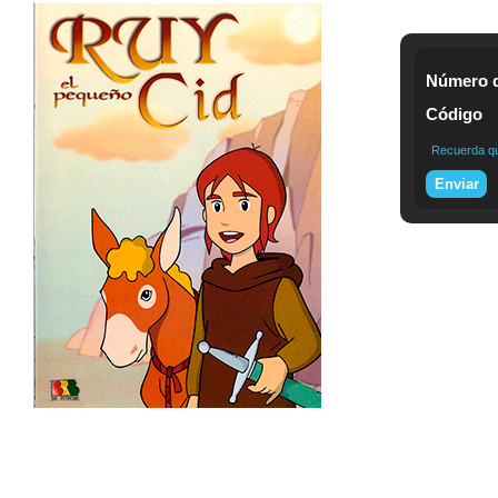
Número d
Código
Recuerda que