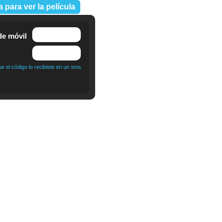
a para ver la película
e móvil
 el código lo recibiste en un sms