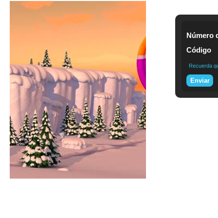
Número d
Código
Recuerda que