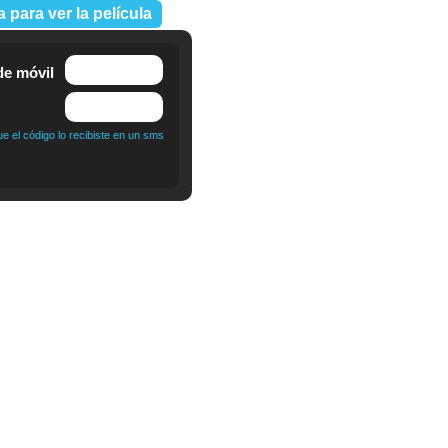
a para ver la película
e móvil
 el código lo recibiste en un sms