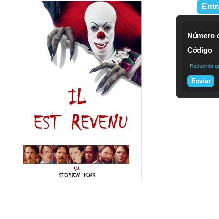
Entr
Número d
Código
Recuerda que