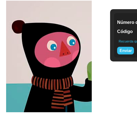
Número d
Código
Recuerda que